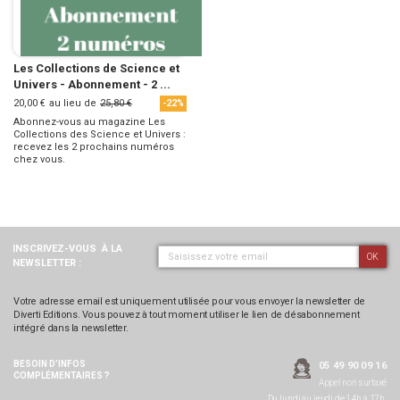
Les Collections de Science et
Univers - Abonnement - 2 ...
20,00 €
au lieu de
25,80 €
-22%
Abonnez-vous au magazine Les
Collections des Science et Univers :
recevez les 2 prochains numéros
chez vous.
INSCRIVEZ-VOUS
À LA
OK
NEWSLETTER :
Votre adresse email est uniquement utilisée pour vous envoyer la newsletter de
Diverti Editions. Vous pouvez à tout moment utiliser le lien de désabonnement
intégré dans la newsletter.
BESOIN D’INFOS
05 49 90 09 16
COMPLÉMENTAIRES ?
Appel non surtaxé
Du lundi au jeudi de 14h à 17h,